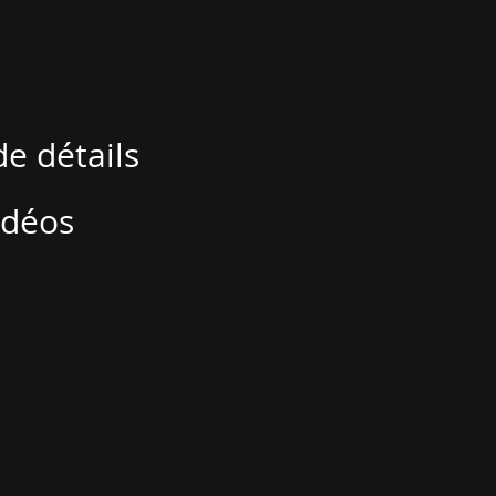
e détails
idéos