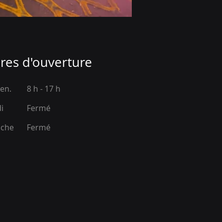
res d'ouverture
ven.
8 h - 17 h
i
Fermé
nche
Fermé